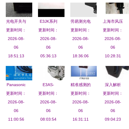
光电开关与
E3JK系列
劳易测光电
上海市风压
光电传感器
更新时间：
光电开关传
更新时间：
更新时间：
传感器 精
传感器批发
更新时间：
技术原理与
2026-08-
感器 长距
2026-08-
准感知，赋
2026-08-
与供应 优
2026-08-
应用场景深
06
离检测新突
06
能工业自动
06
选厂家与光
06
18:51:13
度解析
破，对射型
05:36:13
18:36:06
化
电传感器技
10:28:31
40米与回归
术解析
反射型应用
全解析
Panasonic
E3AS-
精准感测的
深入解析
更新时间：
日本松下
更新时间：
HL500MT
更新时间：
未来
XUB2APANM1
更新时间：
PM-L44光
2026-08-
M3 光电传
2026-08-
EL150 8直
2026-08-
光电传感器
2026-08-
电传感器
06
感器 高精
06
射型光电传
06
技术特性和
06
精准检测的
11:00:56
度检测的革
08:03:54
感器技术与
16:31:11
应用价值
09:04:23
可靠之选
新之选
厂商深度解