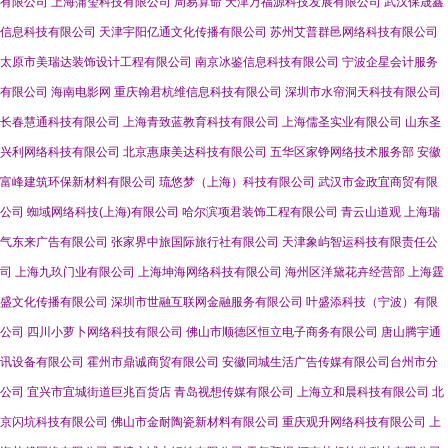
有限公司
上海蒲玺科技有限公司
周易算命
天津万福源科技发展有限公司
武汉保晟鑫
信息科技有限公司
天津宇阳亿通文化传播有限公司
苏州艾普群邑网络科技有限公司
太原市美瑞达装饰设计工程有限公司
南京冰鉴信息科技有限公司
宁波企星会计服务
有限公司
海南电影网
重庆翰君杭维信息科技有限公司
深圳市水帘洞天科技有限公司
长春慧通科技有限公司
上海青致蓝教育科技有限公司
上海儒圣实业有限公司
山东圣
兴利网络科技有限公司
北京惠康美达科技有限公司
五华区家铮网络技术服务部
安徽
富峰建筑环保新材料有限公司
琉悠梦（上海）科技有限公司
武汉市金政宜商贸有限
公司
蜘域网络科技(上海)有限公司
哈尔滨项君装饰工程有限公司
青云山道观
上海瑞
气东来广告有限公司
张家界中旅国际旅行社有限公司
天津象屿智运科技有限责任公
司
上海九玖门业有限公司
上海坤海网络科技有限公司
海州区洋黛花卉经营部
上海霆
盛文化传播有限公司
深圳市世融互联网金融服务有限公司
叶盛添科技（宁波）有限
公司
四川小萝卜网络科技有限公司
佛山市顺德区恒立电子商务有限公司
唐山腾宇通
讯设备有限公司
霍州市鼎诚商贸有限公司
安徽同城生活广告传媒有限公司台州市分
公司
宜兴市宜城街道巨兆百货店
青岛视想传媒有限公司
上海立和晨科技有限公司
北
京闪坑科技有限公司
佛山市金耐陶瓷新材料有限公司
重庆观升网络科技有限公司
上