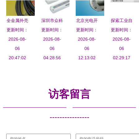
析
全金属外壳
深圳市众科
北京光电开
探索工业自
对射光电传
更新时间：
工业器材光
更新时间：
关与传感器
更新时间：
更新时间：
动化核心
感器发射端
2026-08-
电传感器产
2026-08-
价格、批发
2026-08-
基恩士光电
2026-08-
SM30SRL
06
品列表与选
06
供应及谷瀑
06
传感器的卓
06
20:47:02
邦纳
04:28:56
型指南
环保应用
12:13:02
越性能与应
02:29:17
BANNER
用前景
坚固耐用的
工业检测利
访客留言
器
----------------